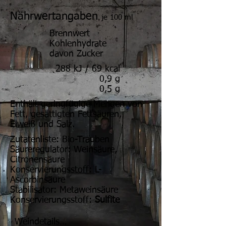
Nährwertangaben
je 100 ml
Brennwert
Kohlenhydrate
davon Zucker
288 kJ / 69 kcal
0,9 g
0,5 g
Enthält geringfügige Mengen von
Fett, gesättigten Fettsäuren,
Eiweiß und Salz.
Zutatenliste: Bio-Trauben
Säureregulator: Weinsäure,
Citronensäure
Konservierungsstoff: L-
Ascorbinsäure
Stabilisator: Metaweinsäure
Konservierungsstoff:
Sulfite
Weindetails
